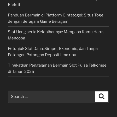
Efektif
Panduan Bermain di Platform Cintatogel: Situs Togel
dengan Beragam Game Beragam
Slot Uang serta Kelebihannya: Mengapa Kamu Harus
Mencoba
Petunjuk Slot Dana: Simpel, Ekonomis, dan Tanpa
Potongan Potongan Deposit lima ribu
Tingkatkan Pengalaman Bermain Slot Pulsa Telkomsel
di Tahun 2025
Search
Search
for: