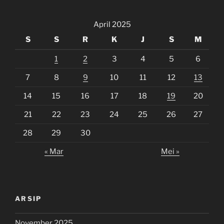
April 2025
S
S
R
K
J
S
M
1
2
3
4
5
6
7
8
9
10
11
12
13
14
15
16
17
18
19
20
21
22
23
24
25
26
27
28
29
30
« Mar
Mei »
ARSIP
November 2025