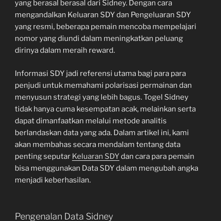
yang berasal berasal dari Sidney. Dengan cara
mengandalkan Keluaran SDY dan Pengeluaran SDY
yang resmi, beberapa pemain mencoba mempelajari
nomor yang diundi dalam meningkatkan peluang
dirinya dalam meraih reward.
Informasi SDY jadi referensi utama bagi para para
penjudi untuk memahami polarisasi permainan dan
menyusun strategi yang lebih bagus. Togel Sidney
tidak hanya cuma kesempatan acak, melainkan serta
dapat dimanfaatkan melalui metode analitis
berlandaskan data yang ada. Dalam artikel ini, kami
akan membahas secara mendalam tentang data
penting seputar
Keluaran SDY
dan cara para pemain
bisa menggunakan Data SDY dalam mengubah angka
menjadi keberhasilan.
Pengenalan Data Sidney