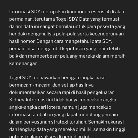
Informasi SDY merupakan komponen esensial di alam
permainan, terutama Togel SDY. Data yang termuat
dalam data ini sangat bernilai untuk para peserta yang
hendak menganalisis pola-pola serta kecenderungan
hasil nomor. Dengan cara mengetahui data SDY,
pemain bisa mengambil keputusan yang lebih lebih
baik dan memperbesar peluang mereka dalam meraih
kemenangan.
Togel SDY menawarkan beragam angka hasil
bermacam-macam, dan setiap hasilnya
dokumentasikan secara rapi di hasil pengeluaran
Sidney. Informasi ini tidak hanya mencakup angka
angka-angka dari lotere, namun juga mencakup
informasi tambahan yang dapat menolong pemain
dalam penyusunan strategi taruhan. Semakin akurasi
dan lengkap data yang mereka dimiliki, semakin tinggi
potensi dalam sukses di perjudian ini.