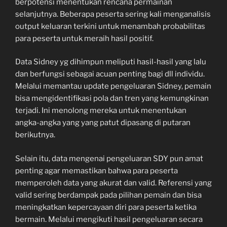
berpotensi menentukan rencana permainan
selanjutnya. Beberapa peserta sering kali menganalisis
output keluaran terkini untuk menambah probabilitas
para peserta untuk meraih hasil positif.
Data Sidney yg dihimpun meliputi hasil-hasil yang lalu
dan berfungsi sebagai acuan penting bagi dll individu.
Melalui memantau update pengeluaran Sidney, pemain
bisa mengidentifikasi pola dan tren yang kemungkinan
terjadi. Ini menolong mereka untuk menentukan
angka-angka yang yang patut dipasang di putaran
berikutnya.
Selain itu, data mengenai pengeluaran SDY pun amat
penting agar memastikan bahwa para peserta
memperoleh data yang akurat dan valid. Referensi yang
valid sering berdampak pada pilihan pemain dan bisa
meningkatkan kepercayaan diri para peserta ketika
bermain. Melalui mengikuti hasil pengeluaran secara