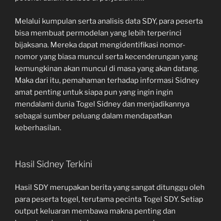
Melalui kumpulan serta analisis data SDY, para peserta
bisa membuat permodelan yang lebih terperinci
bijaksana. Mereka dapat mengidentifikasi nomor-
nomor yang biasa muncul serta kecenderungan yang
kemungkinan akan muncul di masa yang akan datang.
Maka dari itu, pemahaman terhadap informasi Sidney
amat penting untuk siapa pun yang ingin ingin
mendalami dunia Togel Sidney dan menjadikannya
sebagai sumber peluang dalam mendapatkan
keberhasilan.
Hasil Sidney Terkini
Hasil SDY merupakan berita yang sangat ditunggu oleh
para peserta togel, terutama pecinta Togel SDY. Setiap
output keluaran membawa makna penting dan