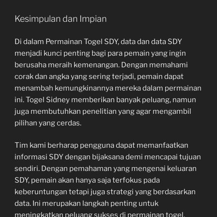
Kesimpulan dan Impian
Di dalam Permainan Togel SDY, data dan data SDY
menjadi kunci penting bagi para pemain yang ingin
berusaha meraih kemenangan. Dengan memahami
corak dan angka yang sering terjadi, pemain dapat
menambah kemungkinannya mereka dalam permainan
ini. Togel Sidney memberikan banyak peluang, namun
juga membutuhkan penelitian yang agar mengambil
pilihan yang cerdas.
Tim kami berharap pengguna dapat memanfaatkan
informasi SDY dengan bijaksana demi mencapai tujuan
sendiri. Dengan pemahaman yang mengenai keluaran
SDY, pemain akan hanya saja terfokus pada
keberuntungan tetapi juga strategi yang berdasarkan
data. Ini merupakan langkah penting untuk
meningkatkan peluang sukses di permainan togel.