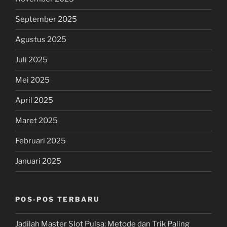
September 2025
Agustus 2025
Juli 2025
Mei 2025
April 2025
Maret 2025
Februari 2025
Januari 2025
POS-POS TERBARU
Jadilah Master Slot Pulsa: Metode dan Trik Paling