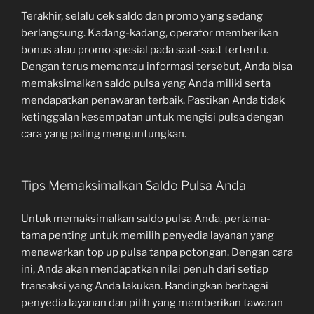
Terakhir, selalu cek saldo dan promo yang sedang
berlangsung. Kadang-kadang, operator memberikan
bonus atau promo spesial pada saat-saat tertentu.
Dengan terus memantau informasi tersebut, Anda bisa
memaksimalkan saldo pulsa yang Anda miliki serta
mendapatkan penawaran terbaik. Pastikan Anda tidak
ketinggalan kesempatan untuk mengisi pulsa dengan
cara yang paling menguntungkan.
Tips Memaksimalkan Saldo Pulsa Anda
Untuk memaksimalkan saldo pulsa Anda, pertama-
tama penting untuk memilih penyedia layanan yang
menawarkan top up pulsa tanpa potongan. Dengan cara
ini, Anda akan mendapatkan nilai penuh dari setiap
transaksi yang Anda lakukan. Bandingkan berbagai
penyedia layanan dan pilih yang memberikan tawaran