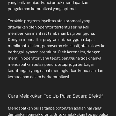
yang baik menjadi kunci untuk mendapatkan
pengalaman komunikasi yang optimal.
Terakhir, program loyalitas atau promosi yang
ditawarkan oleh operator tertentu sering kali
memberikan manfaat tambahan bagi pengguna.
Dengan mendaftar program ini, pengguna dapat
menikmati diskon, penawaran eksklusif, atau akses ke
berbagai layanan premium. Oleh karena itu, dengan
memilih operator yang tepat, pengguna tidak hanya
mendapatkan pulsa penuh, tetapi juga berbagai
keuntungan yang dapat meningkatkan kepuasan dan
kemudahan dalam berkomunikasi.
Cara Melakukan Top Up Pulsa Secara Efektif
Mendapatkan pulsa tanpa potongan adalah hal yang
diinginkan banyak orang. Untuk melakukan top up pulsa