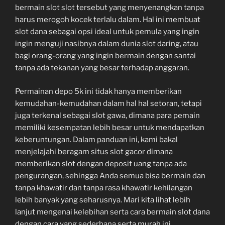
bermain slot slot tersebut yang menyenangkan tanpa
harus merogoh kocek terlalu dalam. Hal ini membuat
slot dana sebagai opsi ideal untuk pemula yang ingin
ingin menguji nasibnya dalam dunia slot daring, atau
bagi orang-orang yang ingin bermain dengan santai
tanpa ada tekanan yang besar terhadap anggaran.
Permainan depo 5k ini tidak hanya memberikan
kemudahan-kemudahan dalam hal hal setoran, tetapi
juga terkenal sebagai slot gawa, dimana para pemain
memiliki kesempatan lebih besar untuk mendapatkan
keberuntungan. Dalam panduan ini, kami bakal
menjelajahi beragam situs slot gacor dimana
memberikan slot dengan deposit uang tanpa ada
pengurangan, sehingga Anda semua bisa bermain dan
tanpa khawatir dan tanpa rasa khawatir kehilangan
lebih banyak yang seharusnya. Mari kita lihat lebih
lanjut mengenai kelebihan serta cara bermain slot dana
dengan cara yang sederhana serta murah ini.