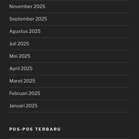
November 2025
September 2025
Agustus 2025
Juli 2025
Mei 2025
April 2025
Maret 2025
Februari 2025
Januari 2025
POS-POS TERBARU