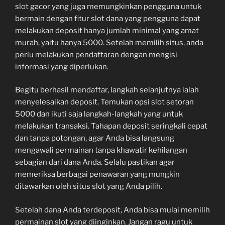
slot gacor yang juga memungkinkan pengguna untuk
bermain dengan fitur slot dana yang pengguna dapat
melakukan deposit hanya jumlah minimal yang amat
murah, yaitu hanya 5000. Setelah memilih situs, anda
perlu melakukan pendaftaran dengan mengisi
informasi yang diperlukan.
Begitu berhasil mendaftar, langkah selanjutnya ialah
menyelesaikan deposit. Temukan opsi slot setoran
5000 dan ikuti saja langkah-langkah yang untuk
melakukan transaksi. Tahapan deposit seringkali cepat
dan tanpa potongan, agar Anda bisa langsung
mengawali permainan tanpa khawatir kehilangan
sebagian dari dana Anda. Selalu pastikan agar
memeriksa berbagai penawaran yang mungkin
ditawarkan oleh situs slot yang Anda pilih.
Setelah dana Anda terdeposit, Anda bisa mulai memilih
permainan slot yang diinginkan. Jangan ragu untuk