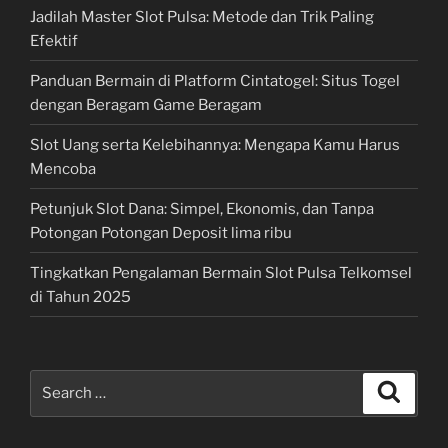
Jadilah Master Slot Pulsa: Metode dan Trik Paling
Efektif
Panduan Bermain di Platform Cintatogel: Situs Togel
dengan Beragam Game Beragam
Slot Uang serta Kelebihannya: Mengapa Kamu Harus
Mencoba
Petunjuk Slot Dana: Simpel, Ekonomis, dan Tanpa
Potongan Potongan Deposit lima ribu
Tingkatkan Pengalaman Bermain Slot Pulsa Telkomsel
di Tahun 2025
Search
Search
for: