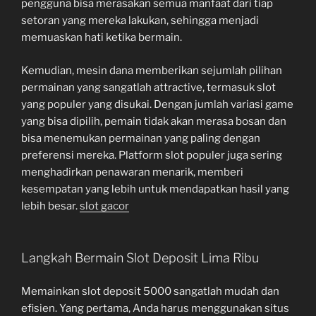
pengguna bisa merasakan semua manfaat dari tiap
setoran yang mereka lakukan, sehingga menjadi
memuaskan hati ketika bermain.
Kemudian, mesin dana memberikan sejumlah pilihan
permainan yang sangatlah attractive, termasuk slot
yang populer yang disukai. Dengan jumlah variasi game
yang bisa dipilih, pemain tidak akan merasa bosan dan
bisa menemukan permainan yang paling dengan
preferensi mereka. Platform slot populer juga sering
menghadirkan penawaran menarik, memberi
kesempatan yang lebih untuk mendapatkan hasil yang
lebih besar.
slot gacor
Langkah Bermain Slot Deposit Lima Ribu
Memainkan slot deposit 5000 sangatlah mudah dan
efisien. Yang pertama, Anda harus menggunakan situs