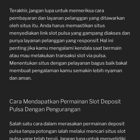
Terakhir, jangan lupa untuk memeriksa cara
pembayaran dan layanan pelanggan yang ditawarkan
oleh situs itu. Anda harus memastikan situs
menyediakan link slot pulsa yang gampang diakses dan
punya layanan pelanggan yang responsif. Hal ini
penting jika kamu mengalami kendala saat bermain
atau mau melakukan transaksi slot via pulsa.
Menentukan situs dengan pelayanan bagus baik bakal
membuat pengalaman kamu semakin lebih nyaman
dan aman.
Cara Mendapatkan Permainan Slot Deposit
Pulsa Dengan Pengurangan
Salah satu cara dalam merasakan permainan deposit
pulsa tanpa potongan ialah melalui mencari situs slot
pulsa yang telah teruji. Jangan lupa untuk menyelidiki