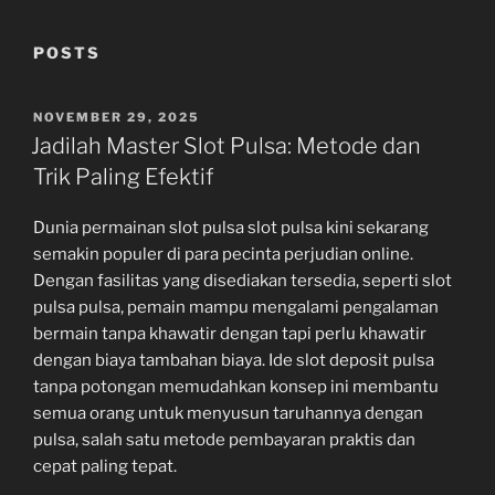
POSTS
POSTED
NOVEMBER 29, 2025
ON
Jadilah Master Slot Pulsa: Metode dan
Trik Paling Efektif
Dunia permainan slot pulsa slot pulsa kini sekarang
semakin populer di para pecinta perjudian online.
Dengan fasilitas yang disediakan tersedia, seperti slot
pulsa pulsa, pemain mampu mengalami pengalaman
bermain tanpa khawatir dengan tapi perlu khawatir
dengan biaya tambahan biaya. Ide slot deposit pulsa
tanpa potongan memudahkan konsep ini membantu
semua orang untuk menyusun taruhannya dengan
pulsa, salah satu metode pembayaran praktis dan
cepat paling tepat.