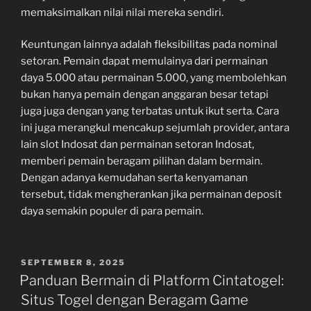
memaksimalkan nilai nilai mereka sendiri.
Keuntungan lainnya adalah fleksibilitas pada nominal
setoran. Pemain dapat memulainya dari permainan
daya 5.000 atau permainan 5.000, yang membolehkan
bukan hanya pemain dengan anggaran besar tetapi
juga juga dengan yang terbatas untuk ikut serta. Cara
ini juga merangkul mencakup sejumlah provider, antara
lain slot Indosat dan permainan setoran Indosat,
memberi pemain beragam pilihan dalam bermain.
Dengan adanya kemudahan serta kenyamanan
tersebut, tidak mengherankan jika permainan deposit
daya semakin populer di para pemain.
POSTED
SEPTEMBER 8, 2025
ON
Panduan Bermain di Platform Cintatogel:
Situs Togel dengan Beragam Game