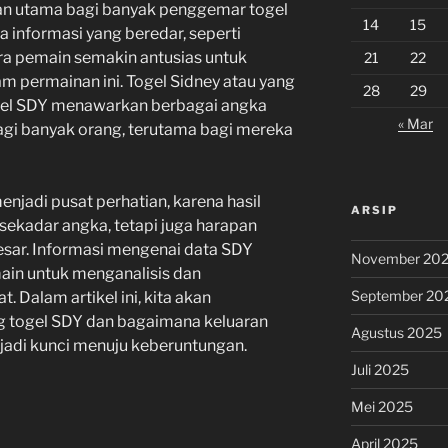
tan utama bagi banyak penggemar togel
14
15
 informasi yang beredar, seperti
ra pemain semakin antusias untuk
21
22
 permainan ini. Togel Sidney atau yang
28
29
togel SDY menawarkan berbagai angka
« Mar
agi banyak orang, terutama bagi mereka
enjadi pusat perhatian, karena hasil
ARSIP
ekadar angka, tetapi juga harapan
sar. Informasi mengenai data SDY
November 20
ain untuk menganalisis dan
September 20
 Dalam artikel ini, kita akan
 togel SDY dan bagaimana keluaran
Agustus 2025
jadi kunci menuju keberuntungan.
Juli 2025
Mei 2025
April 2025