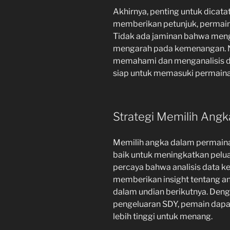
Akhirnya, penting untuk dicat
memberikan petunjuk, permain
Tidak ada jaminan bahwa mengg
mengarah pada kemenangan. N
memahami dan menganalisis d
siap untuk memasuki permainan
Strategi Memilih Angk
Memilih angka dalam permaina
baik untuk meningkatkan pelu
percaya bahwa analisis data 
memberikan insight tentang 
dalam undian berikutnya. Deng
pengeluaran SDY, pemain dapa
lebih tinggi untuk menang.