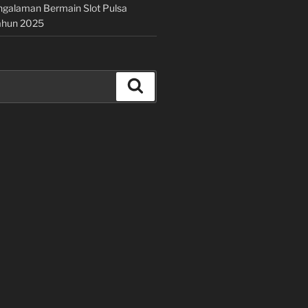
ngalaman Bermain Slot Pulsa
Tahun 2025
Search