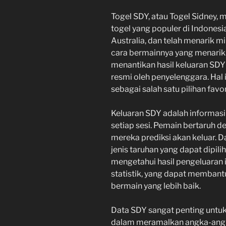
Togel SDY, atau Togel Sidney, 
togel yang populer di Indonesia
Australia, dan telah menarik 
cara bermainnya yang menarik.
menantikan hasil keluaran SD
resmi oleh penyelenggara. Hal 
sebagai salah satu pilihan fav
Keluaran SDY adalah informasi
setiap sesi. Pemain bertaruh 
mereka prediksi akan keluar. 
jenis taruhan yang dapat dipili
mengetahui hasil pengeluaran 
statistik, yang dapat memban
bermain yang lebih baik.
Data SDY sangat penting untu
dalam meramalkan angka-angka