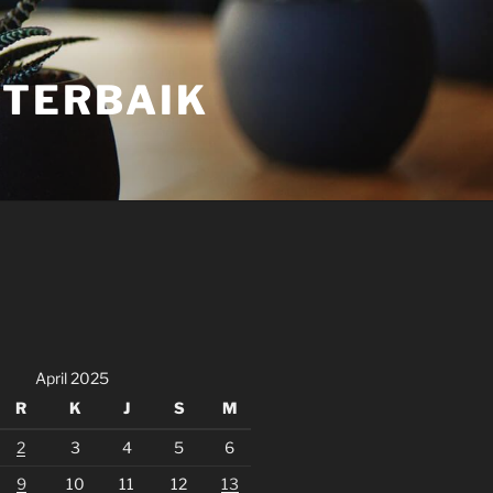
 TERBAIK
April 2025
R
K
J
S
M
2
3
4
5
6
9
10
11
12
13