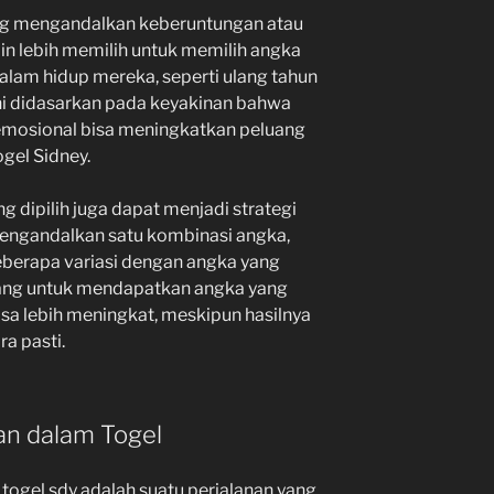
ang mengandalkan keberuntungan atau
in lebih memilih untuk memilih angka
alam hidup mereka, seperti ulang tahun
ni didasarkan pada keyakinan bahwa
emosional bisa meningkatkan peluang
gel Sidney.
ng dipilih juga dapat menjadi strategi
mengandalkan satu kombinasi angka,
berapa variasi dengan angka yang
luang untuk mendapatkan angka yang
sa lebih meningkat, meskipun hasilnya
ra pasti.
n dalam Togel
ogel sdy adalah suatu perjalanan yang