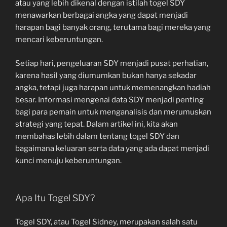
atau yang lebih dikenal dengan istilah togel SDY
menawarkan berbagai angka yang dapat menjadi
harapan bagi banyak orang, terutama bagi mereka yang
mencari keberuntungan.
Setiap hari, pengeluaran SDY menjadi pusat perhatian,
karena hasil yang diumumkan bukan hanya sekadar
angka, tetapi juga harapan untuk memenangkan hadiah
besar. Informasi mengenai data SDY menjadi penting
bagi para pemain untuk menganalisis dan merumuskan
strategi yang tepat. Dalam artikel ini, kita akan
membahas lebih dalam tentang togel SDY dan
bagaimana keluaran serta data yang ada dapat menjadi
kunci menuju keberuntungan.
Apa Itu Togel SDY?
Togel SDY, atau Togel Sidney, merupakan salah satu