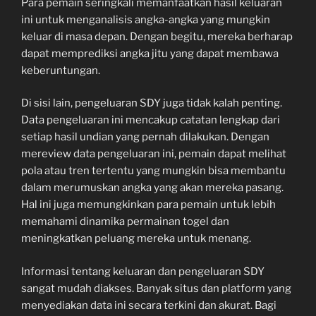
Para pemain seringkali memanfaatkan hasil keluaran
ini untuk menganalisis angka-angka yang mungkin
keluar di masa depan. Dengan begitu, mereka berharap
dapat memprediksi angka jitu yang dapat membawa
keberuntungan.
Di sisi lain, pengeluaran SDY juga tidak kalah penting.
Data pengeluaran ini mencakup catatan lengkap dari
setiap hasil undian yang pernah dilakukan. Dengan
mereview data pengeluaran ini, pemain dapat melihat
pola atau tren tertentu yang mungkin bisa membantu
dalam merumuskan angka yang akan mereka pasang.
Hal ini juga memungkinkan para pemain untuk lebih
memahami dinamika permainan togel dan
meningkatkan peluang mereka untuk menang.
Informasi tentang keluaran dan pengeluaran SDY
sangat mudah diakses. Banyak situs dan platform yang
menyediakan data ini secara terkini dan akurat. Bagi