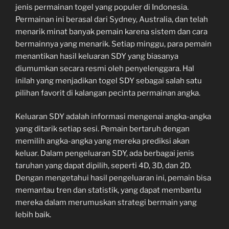
jenis permainan togel yang populer di Indonesia.
Permainan ini berasal dari Sydney, Australia, dan telah
menarik minat banyak pemain karena sistem dan cara
bermainnya yang menarik. Setiap minggu, para pemain
menantikan hasil keluaran SDY yang biasanya
diumumkan secara resmi oleh penyelenggara. Hal
inilah yang menjadikan togel SDY sebagai salah satu
pilihan favorit di kalangan pecinta permainan angka.
Keluaran SDY adalah informasi mengenai angka-angka
yang ditarik setiap sesi. Pemain bertaruh dengan
memilih angka-angka yang mereka prediksi akan
keluar. Dalam pengeluaran SDY, ada berbagai jenis
taruhan yang dapat dipilih, seperti 4D, 3D, dan 2D.
Dengan mengetahui hasil pengeluaran ini, pemain bisa
memantau tren dan statistik, yang dapat membantu
mereka dalam merumuskan strategi bermain yang
lebih baik.