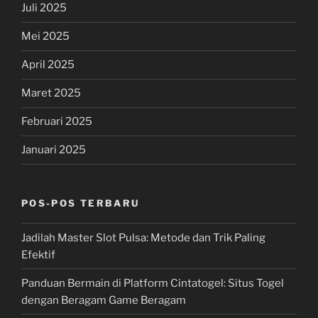
Juli 2025
Mei 2025
April 2025
Maret 2025
Februari 2025
Januari 2025
POS-POS TERBARU
Jadilah Master Slot Pulsa: Metode dan Trik Paling
Efektif
Panduan Bermain di Platform Cintatogel: Situs Togel
dengan Beragam Game Beragam