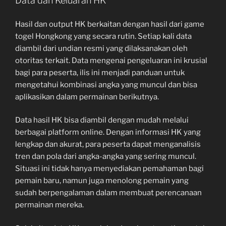
Data dan Keluaran HK
Hasil dan output HK berkaitan dengan hasil dari game
togel Hongkong yang secara rutin. Setiap kali data
diambil dari undian resmi yang dilaksanakan oleh
otoritas terkait. Data mengenai pengeluaran ini krusial
bagi para peserta, ilis ini menjadi panduan untuk
mengetahui kombinasi angka yang muncul dan bisa
aplikasikan dalam permainan berikutnya.
Data hasil HK bisa diambil dengan mudah melalui
berbagai platform online. Dengan informasi HK yang
lengkap dan akurat, para peserta dapat menganalisis
tren dan pola dari angka-angka yang sering muncul.
Situasi ini tidak hanya menyediakan pemahaman bagi
pemain baru, namun juga menolong pemain yang
sudah berpengalaman dalam membuat perencanaan
permainan mereka.