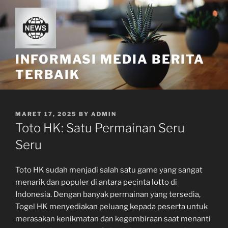
Skip
to
content
INFORMASI MEDIA BERITA
TERBAIK
POSTED
MARET 17, 2025
BY
ADMIN
ON
Toto HK: Satu Permainan Seru
Seru
Toto HK sudah menjadi salah satu game yang sangat
menarik dan populer di antara pecinta lotto di
Indonesia. Dengan banyak permainan yang tersedia,
Togel HK menyediakan peluang kepada peserta untuk
merasakan kenikmatan dan kegembiraan saat menanti