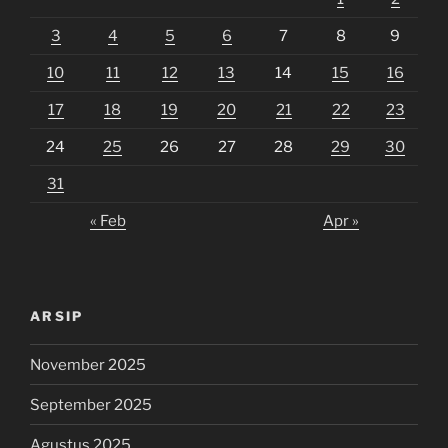
3
4
5
6
7
8
9
10
11
12
13
14
15
16
17
18
19
20
21
22
23
24
25
26
27
28
29
30
31
« Feb
Apr »
ARSIP
November 2025
September 2025
Agustus 2025