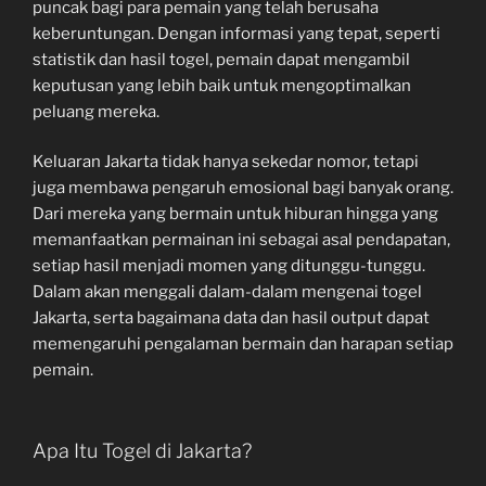
puncak bagi para pemain yang telah berusaha
keberuntungan. Dengan informasi yang tepat, seperti
statistik dan hasil togel, pemain dapat mengambil
keputusan yang lebih baik untuk mengoptimalkan
peluang mereka.
Keluaran Jakarta tidak hanya sekedar nomor, tetapi
juga membawa pengaruh emosional bagi banyak orang.
Dari mereka yang bermain untuk hiburan hingga yang
memanfaatkan permainan ini sebagai asal pendapatan,
setiap hasil menjadi momen yang ditunggu-tunggu.
Dalam akan menggali dalam-dalam mengenai togel
Jakarta, serta bagaimana data dan hasil output dapat
memengaruhi pengalaman bermain dan harapan setiap
pemain.
Apa Itu Togel di Jakarta?