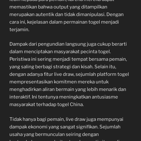
memastikan bahwa output yang ditampilkan
merupakan autentik dan tidak dimanipulasi. Dengan
cara ini, kejelasan dalam permainan togel menjadi
terjamin.
Dampak dari pengundian langsung juga cukup berarti
dalam menciptakan masyarakat pecinta togel.
Peristiwa ini sering menjadi tempat bersama pemain,
yang saling berbagi strategi dan kisah. Selain itu,
dengan adanya fitur live draw, sejumlah platform togel
mempresentasikan komitmen mereka untuk
menghadirkan aliran bermain yang lebih menarik dan
interaktif. Ini tentunya meningkatkan antusiasme
masyarakat terhadap togel China.
Tidak hanya bagi pemain, live draw juga mempunyai
dampak ekonomi yang sangat signifikan. Sejumlah
usaha yang bermunculan seiring dengan