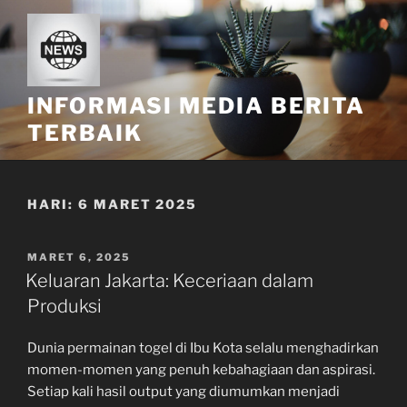
Skip
to
content
INFORMASI MEDIA BERITA
TERBAIK
HARI:
6 MARET 2025
POSTED
MARET 6, 2025
ON
Keluaran Jakarta: Keceriaan dalam
Produksi
Dunia permainan togel di Ibu Kota selalu menghadirkan
momen-momen yang penuh kebahagiaan dan aspirasi.
Setiap kali hasil output yang diumumkan menjadi