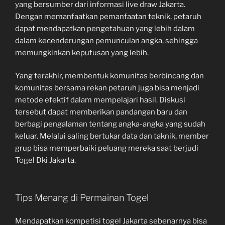
yang bersumber dari informasi live draw Jakarta.
Dengan memanfaatkan pemanfaatan teknik, petaruh
dapat mendapatkan pengetahuan yang lebih dalam
dalam kecenderungan pemunculan angka, sehingga
memungkinkan keputusan yang lebih.
Yang terakhir, membentuk komunitas berbincang dan
komunitas bersama rekan petaruh juga bisa menjadi
metode efektif dalam mempelajari hasil. Diskusi
tersebut dapat memberikan pandangan baru dan
berbagi pengalaman tentang angka-angka yang sudah
keluar. Melalui saling bertukar data dan taknik, member
grup bisa memperbaiki peluang mereka saat berjudi
Togel Dki Jakarta.
Tips Menang di Permainan Togel
Mendapatkan kompetisi togel Jakarta sebenarnya bisa