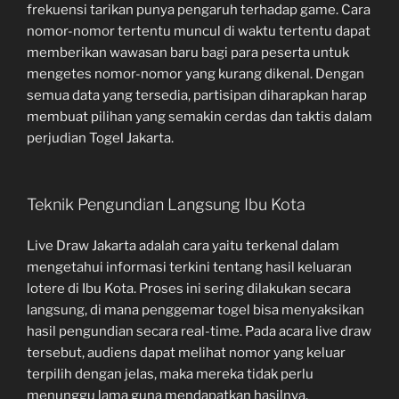
frekuensi tarikan punya pengaruh terhadap game. Cara
nomor-nomor tertentu muncul di waktu tertentu dapat
memberikan wawasan baru bagi para peserta untuk
mengetes nomor-nomor yang kurang dikenal. Dengan
semua data yang tersedia, partisipan diharapkan harap
membuat pilihan yang semakin cerdas dan taktis dalam
perjudian Togel Jakarta.
Teknik Pengundian Langsung Ibu Kota
Live Draw Jakarta adalah cara yaitu terkenal dalam
mengetahui informasi terkini tentang hasil keluaran
lotere di Ibu Kota. Proses ini sering dilakukan secara
langsung, di mana penggemar togel bisa menyaksikan
hasil pengundian secara real-time. Pada acara live draw
tersebut, audiens dapat melihat nomor yang keluar
terpilih dengan jelas, maka mereka tidak perlu
menunggu lama guna mendapatkan hasilnya.