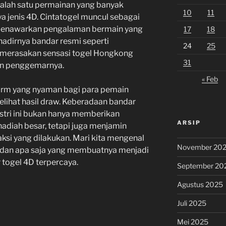
 salah satu permainan yang banyak
10
11
ya jenis 4D. Cintatogel muncul sebagai
 menawarkan pengalaman bermain yang
17
18
adirnya bandar resmi seperti
24
25
t merasakan sensasi togel Hongkong
31
gan penggemarnya.
« Feb
orm yang nyaman bagi para pemain
ihat hasil draw. Keberadaan bandar
ustri ini bukan hanya memberikan
ARSIP
diah besar, tetapi juga menjamin
aksi yang dilakukan. Mari kita mengenal
November 20
l dan apa saja yang membuatnya menjadi
r togel 4D terpercaya.
September 20
Agustus 2025
Juli 2025
Mei 2025