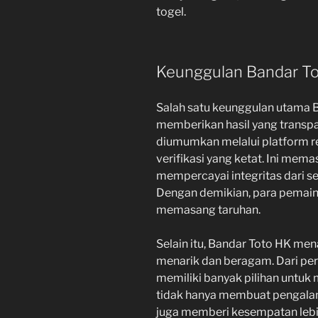
togel.
Keunggulan Bandar T
Salah satu keunggulan utama 
memberikan hasil yang transpar
diumumkan melalui platform r
verifikasi yang ketat. Ini me
mempercayai integritas dari se
Dengan demikian, para pemain
memasang taruhan.
Selain itu, Bandar Toto HK me
menarik dan beragam. Dari per
memiliki banyak pilihan untuk 
tidak hanya membuat pengalama
juga memberi kesempatan lebi