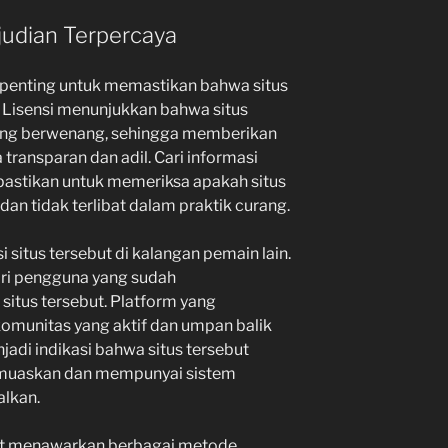
rjudian Terpercaya
, penting untuk memastikan bahwa situs
i. Lisensi menunjukkan bahwa situs
 yang berwenang, sehingga memberikan
ransparan dan adil. Cari informasi
 pastikan untuk memeriksa apakah situs
dan tidak terlibat dalam praktik curang.
i situs tersebut di kalangan pemain lain.
ari pengguna yang sudah
tus tersebut. Platform yang
komunitas yang aktif dan umpan balik
njadi indikasi bahwa situs tersebut
muaskan dan mempunyai sistem
lkan.
ebut menawarkan berbagai metode