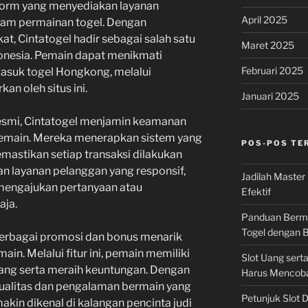
tform yang menyediakan layanan
April 2025
alam permainan togel. Dengan
at, Cintatogel hadir sebagai salah satu
Maret 2025
donesia. Pemain dapat menikmati
Februari 2025
masuk togel Hongkong, melalui
n oleh situs ini.
Januari 2025
esmi, Cintatogel menjamin keamanan
pemain. Mereka menerapkan sistem yang
POS-POS TE
mastikan setiap transaksi dilakukan
 layanan pelanggan yang responsif,
Jadilah Master 
engajukan pertanyaan atau
Efektif
aja.
Panduan Bermai
Togel dengan
erbagai promosi dan bonus menarik
in. Melalui fitur ini, pemain memiliki
Slot Uang ser
nang serta meraih keuntungan. Dengan
Harus Mencob
kualitas dan pengalaman bermain yang
Petunjuk Slot 
kin dikenal di kalangan pencinta judi