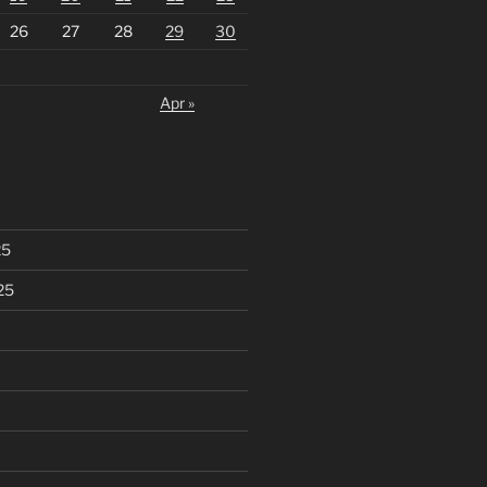
26
27
28
29
30
Apr »
25
25