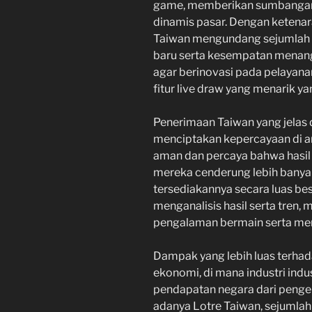
game, memberikan sumbangan
dinamis pasar. Dengan ketenar
Taiwan mengundang sejumlah 
baru serta kesempatan menang
agar berinovasi pada pelaya
fitur live draw yang menarik 
Penerimaan Taiwan yang jelas 
menciptakan kepercayaan di a
aman dan percaya bahwa hasil 
mereka cenderung lebih banyak
tersediakannya secara luas be
menganalisis hasil serta tren,
pengalaman bermain serta memi
Dampak yang lebih luas terhada
ekonomi, di mana industri indu
pendapatan negara dari penge
adanya Lotre Taiwan, sejumla