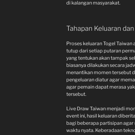
di kalangan masyarakat.
Tahapan Keluaran da
Proses keluaran Togel Taiwan 
tutup dari setiap putaran per
yang tentukan akan tampak seb
biasanya dilakukan secara jadwa
menantikan momen tersebut d
pengeluaran diatur agar mema
agar pemain dapat merasa yaki
tersebut.
Live Draw Taiwan menjadi mo
event ini, hasil keluaran dibe
bagi beberapa partisipan agar 
waktu nyata. Keberadaan tekn