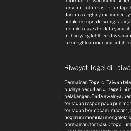
Informasi Taiwan memiliki per
tersebut. Informasi ini terdapa
dan pola angka yang muncul, y
untuk memprediksi angka-angk
memiliki akses ke data yang a
pilihan yang lebih cerdas sen
kemungkinan menang untuk m
Riwayat Togel di Taiw
Permainan Togel di Taiwan te
budaya perjudian di negeri in
belakangan. Pada awalnya, per
terhadap respon pada pun men
terhadap bermacam-macam jenis
negeri ini memulai mengelola 
permainan, termasuk togel, u