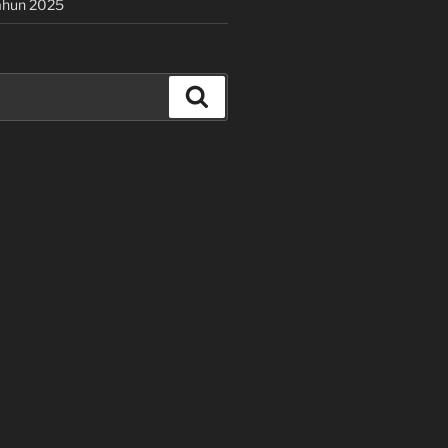
Tahun 2025
Search