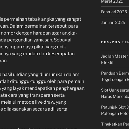
Maret 2025
Februari 2025
is permainan tebak angka yang sangat
Januari 2025
iwan. Dalam permainan tersebut, para
 nomor dengan harapan agar angka-
ada pengundian yang sah. Sebagai
POS-POS TE
 menyimpan daya pikat yang unik
nannya yang mudah dan kesempatan
Jadilah Master 
kan.
Efektif
Panduan Bermai
a hasil undian yang diumumkan dalam
Togel dengan
ngatlah ditunggu-tunggu oleh para pemain
a yang layak mendapatkan penghargaan.
Slot Uang ser
ata cara yang transparan serta
Harus Mencob
 melalui metode live draw, yang
Petunjuk Slot 
 dilaksanakan secara adil serta
Potongan Poton
Tingkatkan Pe