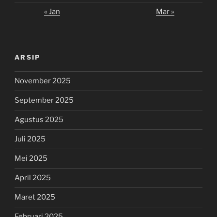
« Jan
Mar »
ARSIP
November 2025
September 2025
Agustus 2025
Juli 2025
Mei 2025
April 2025
Maret 2025
Februari 2025