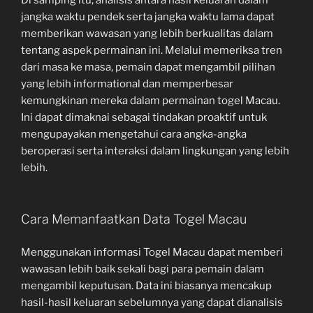
jangka waktu pendek serta jangka waktu lama dapat
memberikan wawasan yang lebih berkualitas dalam
tentang aspek permainan ini. Melalui memeriksa tren
dari masa ke masa, pemain dapat mengambil pilihan
yang lebih informational dan memperbesar
kemungkinan mereka dalam permainan togel Macau.
Ini dapat dimaknai sebagai tindakan proaktif untuk
mengupayakan mengetahui cara angka-angka
beroperasi serta interaksi dalam lingkungan yang lebih
lebih.
Cara Memanfaatkan Data Togel Macau
Menggunakan informasi Togel Macau dapat memberi
wawasan lebih baik sekali bagi para pemain dalam
mengambil keputusan. Data ini biasanya mencakup
hasil-hasil keluaran sebelumnya yang dapat dianalisis