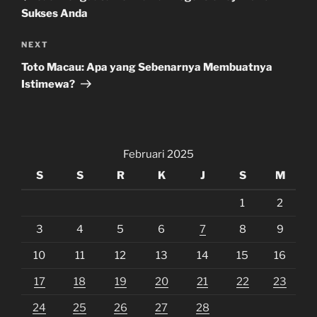
Sukses Anda
Next
NEXT
Post
Toto Macau: Apa yang Sebenarnya Membuatnya
Istimewa?
Februari 2025
S
S
R
K
J
S
M
1
2
3
4
5
6
7
8
9
10
11
12
13
14
15
16
17
18
19
20
21
22
23
24
25
26
27
28