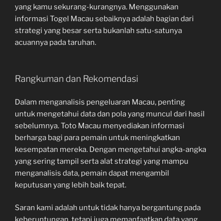
yang kamu sekurang-kurangnya. Menggunakan
informasi Togel Macau sebaiknya adalah bagian dari
strategi yang besar serta bukanlah satu-satunya
acuannya pada taruhan.
Rangkuman dan Rekomendasi
Dalam menganalisis pengeluaran Macau, penting
untuk mengetahui data dan pola yang muncul dari hasil
sebelumnya. Toto Macau menyediakan informasi
berharga bagi para pemain untuk meningkatkan
kesempatan mereka. Dengan mengetahui angka-angka
yang sering tampil serta alat strategi yang mampu
menganalisis data, pemain dapat mengambil
keputusan yang lebih baik tepat.
Saran kami adalah untuk tidak hanya bergantung pada
keberuntungan, tetapi juga memanfaatkan data yang