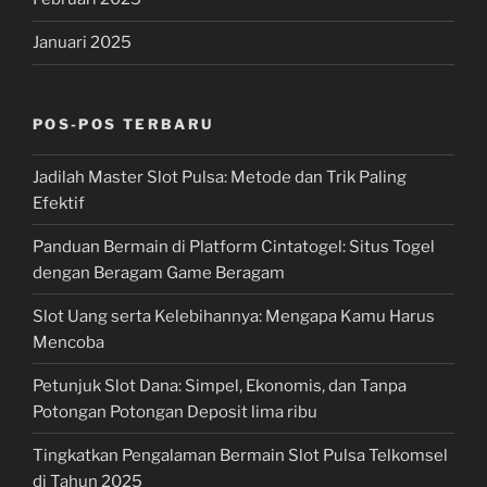
Januari 2025
POS-POS TERBARU
Jadilah Master Slot Pulsa: Metode dan Trik Paling
Efektif
Panduan Bermain di Platform Cintatogel: Situs Togel
dengan Beragam Game Beragam
Slot Uang serta Kelebihannya: Mengapa Kamu Harus
Mencoba
Petunjuk Slot Dana: Simpel, Ekonomis, dan Tanpa
Potongan Potongan Deposit lima ribu
Tingkatkan Pengalaman Bermain Slot Pulsa Telkomsel
di Tahun 2025