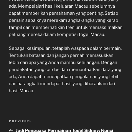
ada. Mempelajari hasil keluaran Macau sebelumnya
dapat memberikan pemahaman yang penting. Setiap
pemain sebaiknya merekam angka-angka yang kerap
tampil dan memperhatikan tren untuk memaksimalkan
peluang mereka dalam kompetisi togel Macau.
Sebagai kesimpulan, tetaplah waspada dalam bermain.
Tentukan batasan dan jangan pernah memasukkan
lebih dari apa yang Anda mampu kehilangan. Dengan
pendekatan yang cerdas dan memanfaatkan data yang
ada, Anda dapat mendapatkan pengalaman yang lebih
dan barangkali mendapat hasil yang diharapkan dari
hasil Macau.
Navigasi
Previous
PREVIOUS
pos
Post
Jadi Penguasa Permainan Togel Sidney: Kunci