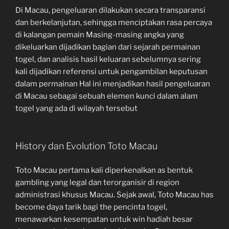
Di Macau, pengeluaran dilakukan secara transparansi
dan berkelanjutan, sehingga menciptakan rasa percaya
di kalangan pemain Masing-masing angka yang
dikeluarkan dijadikan bagian dari sejarah permainan
togel, dan analisis hasil keluaran sebelumnya sering
kali dijadikan referensi untuk pengambilan keputusan
dalam permainan Hal ini menjadikan hasil pengeluaran
di Macau sebagai sebuah elemen kunci dalam alam
togel yang ada di wilayah tersebut
History dan Evolution Toto Macau
Toto Macau pertama kali diperkenalkan as bentuk
gambling yang legal dan terorganisir di region
administrasi khusus Macau. Sejak awal, Toto Macau has
become daya tarik bagi the pencinta togel,
menawarkan kesempatan untuk win hadiah besar