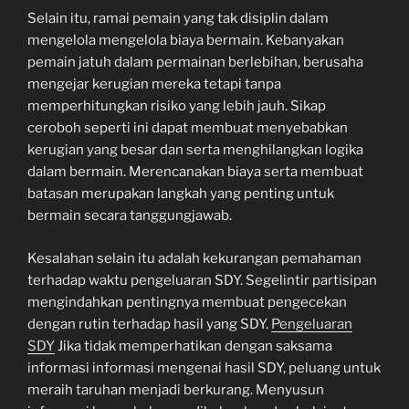
Selain itu, ramai pemain yang tak disiplin dalam
mengelola mengelola biaya bermain. Kebanyakan
pemain jatuh dalam permainan berlebihan, berusaha
mengejar kerugian mereka tetapi tanpa
memperhitungkan risiko yang lebih jauh. Sikap
ceroboh seperti ini dapat membuat menyebabkan
kerugian yang besar dan serta menghilangkan logika
dalam bermain. Merencanakan biaya serta membuat
batasan merupakan langkah yang penting untuk
bermain secara tanggungjawab.
Kesalahan selain itu adalah kekurangan pemahaman
terhadap waktu pengeluaran SDY. Segelintir partisipan
mengindahkan pentingnya membuat pengecekan
dengan rutin terhadap hasil yang SDY.
Pengeluaran
SDY
Jika tidak memperhatikan dengan saksama
informasi informasi mengenai hasil SDY, peluang untuk
meraih taruhan menjadi berkurang. Menyusun