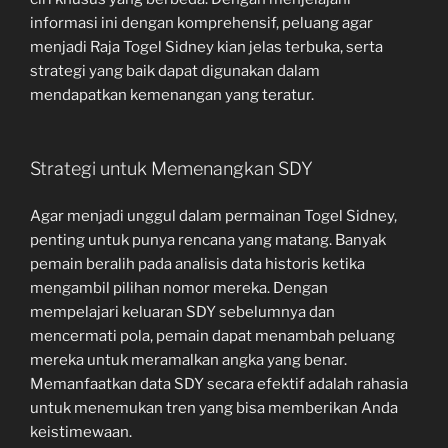
informasi ini dengan komprehensif, peluang agar
menjadi Raja Togel Sidney kian jelas terbuka, serta
strategi yang baik dapat digunakan dalam
mendapatkan kemenangan yang teratur.
Strategi untuk Memenangkan SDY
Agar menjadi unggul dalam permainan Togel Sidney,
penting untuk punya rencana yang matang. Banyak
pemain beralih pada analisis data historis ketika
mengambil pilihan nomor mereka. Dengan
mempelajari keluaran SDY sebelumnya dan
mencermati pola, pemain dapat menambah peluang
mereka untuk meramalkan angka yang benar.
Memanfaatkan data SDY secara efektif adalah rahasia
untuk menemukan tren yang bisa memberikan Anda
keistimewaan.