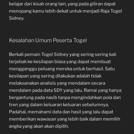
belajar dari kisah orang lain, yang pada giliran dapat
menopang kamu lebih dekat untuk menjadi Raja Togel
Sidney.
Kesalahan Umum Peserta Togel
Berkali pemain Togel Sidney yang sering sering kali
terjebak ke kesilapan biasa yang dapat membuat
mengganggu peluang mereka untuk berhasil. Satu
kesilapan yang sering dilakukan adalah tidak
melaksanakan analisis yang mendalam secara
mendalam pada data SDY yang lalu. Ramai yang hanya
bergantung pada nasib tanpa mengindahkan pola dan
tren yang dalam keluaran keluaran sebelumnya.
Padahal, memahami data dan hasil yang lalu dapat
memberikan wawasan yang lebih baik dalam memilih
angka yang akan akan dipilih.