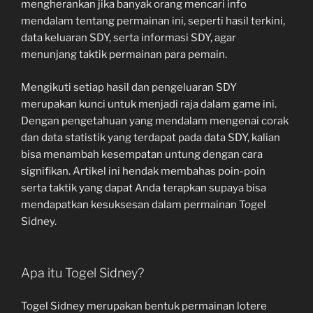
mengherankan jika banyak orang mencari info
mendalam tentang permainan ini, seperti hasil terkini,
data keluaran SDY, serta informasi SDY, agar
menunjang taktik permainan para pemain.
Mengikuti setiap hasil dan pengeluaran SDY
merupakan kunci untuk menjadi raja dalam game ini.
Dengan pengetahuan yang mendalam mengenai corak
dan data statistik yang terdapat pada data SDY, kalian
bisa menambah kesempatan untung dengan cara
signifikan. Artikel ini hendak membahas poin-poin
serta taktik yang dapat Anda terapkan supaya bisa
mendapatkan kesuksesan dalam permainan Togel
Sidney.
Apa itu Togel Sidney?
Togel Sidney merupakan bentuk permainan lotere