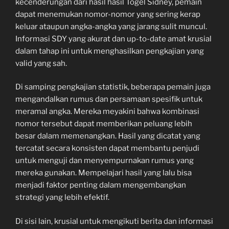
kecenderungan dari hasil hasil Togel Sidney, pemain
dapat menemukan nomor-nomor yang sering kerap
keluar ataupun angka-angka yang jarang sulit muncul.
Informasi SDY yang akurat dan up-to-date amat krusial
dalam tahap ini untuk menghasilkan pengkajian yang
valid yang sah.
Di samping pengkajian statistik, beberapa pemain juga
mengandalkan rumus dan persamaan spesifik untuk
meramal angka. Mereka meyakini bahwa kombinasi
nomor tersebut dapat memberikan peluang lebih
besar dalam memenangkan. Hasil yang dicatat yang
tercatat secara konsisten dapat membantu penjudi
untuk menguji dan menyempurnakan rumus yang
mereka gunakan. Mempelajari hasil yang lalu bisa
menjadi faktor penting dalam mengembangkan
strategi yang lebih efektif.
Di sisi lain, krusial untuk mengikuti berita dan informasi