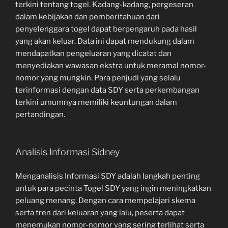
terkini tentang togel. Kadang-kadang, pergeseran
dalam kebijakan dan pemberitahuan dari
penyelenggara togel dapat berpengaruh pada hasil
yang akan keluar. Data ini dapat mendukung dalam
mendapatkan pengeluaran yang dicatat dan
menyediakan wawasan ekstra untuk meramal nomor-
nomor yang mungkin. Para penjudi yang selalu
terinformasi dengan data SDY serta perkembangan
terkini umumnya memiliki keuntungan dalam
pertandingan.
Analisis Informasi Sidney
Menganalisis Informasi SDY adalah langkah penting
untuk para pecinta Togel SDY yang ingin meningkatkan
peluang menang. Dengan cara mempelajari skema
serta tren dari keluaran yang lalu, peserta dapat
menemukan nomor-nomor yang sering terlihat serta