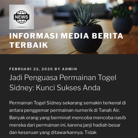
Skip
to
content
INFORMASI MEDIA BERITA
TERBAIK
POSTED
FEBRUARI 22, 2025
BY
ADMIN
ON
Jadi Penguasa Permainan Togel
Sidney: Kunci Sukses Anda
Permainan Togel Sidney sekarang semakin terkenal di
antara penggemar permainan numerik di Tanah Air.
Banyak orang yang berminat mencoba mencoba nasib
mereka dari permainan ini, karena janji hadiah besar
dan keseruan yang ditawarkannya. Tidak