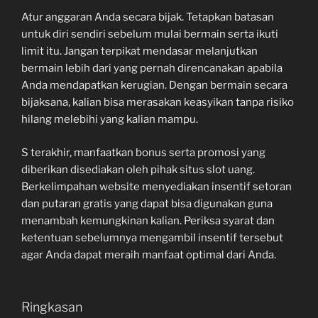
Atur anggaran Anda secara bijak. Tetapkan batasan
untuk diri sendiri sebelum mulai bermain serta ikuti
limit itu. Jangan terpikat mendasar melanjutkan
bermain lebih dari yang pernah direncanakan apabila
Anda mendapatkan kerugian. Dengan bermain secara
bijaksana, kalian bisa merasakan keasyikan tanpa risiko
hilang melebihi yang kalian mampu.
S terakhir, manfaatkan bonus serta promosi yang
diberikan disediakan oleh pihak situs slot uang.
Berkelimpahan website menyediakan insentif setoran
dan putaran gratis yang dapat bisa digunakan guna
menambah kemungkinan kalian. Periksa syarat dan
ketentuan sebelumnya mengambil insentif tersebut
agar Anda dapat meraih manfaat optimal dari Anda.
Ringkasan