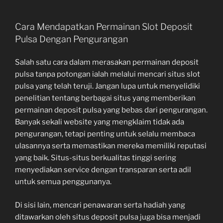
Cara Mendapatkan Permainan Slot Deposit
Pulsa Dengan Pengurangan
Salah satu cara dalam merasakan permainan deposit
pulsa tanpa potongan ialah melalui mencari situs slot
pulsa yang telah teruji. Jangan lupa untuk menyelidiki
penelitian tentang berbagai situs yang memberikan
permainan deposit pulsa yang bebas dari pengurangan.
Banyak sekali website yang mengklaim tidak ada
pengurangan, tetapi penting untuk selalu membaca
ulasannya serta memastikan mereka memiliki reputasi
yang baik. Situs-situs berkualitas tinggi sering
menyediakan service dengan transparan serta adil
untuk semua penggunanya.
Di sisi lain, mencari penawaran serta hadiah yang
ditawarkan oleh situs deposit pulsa juga bisa menjadi