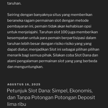
taruhan.
Seiring dengan banyaknya situs yang memberikan
beraneka ragam permainan slot dengan metode
pembayaran ini, pemain tidak akan kehabisan opsi
untuk menjelajahi. Taruhan slot 100 juga memberikan
kesempatan untuk para pemain berpartisipasi dalam
taruhan lebih besar dengan risiko risiko yang yang
dapat diatur, menjadikan Slot ini sebagai pilihan pilihan
menarik bagi semua pihak. Silakan coba Slot Dana dan
alami pengalaman permainan slot yang yang berbeda
dan menguntungkan.
POSTED
AGUSTUS 16, 2025
ON
Petunjuk Slot Dana: Simpel, Ekonomis,
dan Tanpa Potongan Potongan Deposit
lima ribu