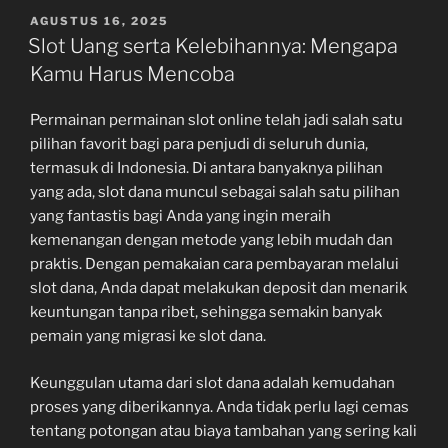
POSTED
AGUSTUS 16, 2025
ON
Slot Uang serta Kelebihannya: Mengapa
Kamu Harus Mencoba
Permainan permainan slot online telah jadi salah satu
pilihan favorit bagi para penjudi di seluruh dunia,
termasuk di Indonesia. Di antara banyaknya pilihan
yang ada, slot dana muncul sebagai salah satu pilihan
yang fantastis bagi Anda yang ingin meraih
kemenangan dengan metode yang lebih mudah dan
praktis. Dengan pemakaian cara pembayaran melalui
slot dana, Anda dapat melakukan deposit dan menarik
keuntungan tanpa ribet, sehingga semakin banyak
pemain yang migrasi ke slot dana.
Keunggulan utama dari slot dana adalah kemudahan
proses yang diberikannya. Anda tidak perlu lagi cemas
tentang potongan atau biaya tambahan yang sering kali