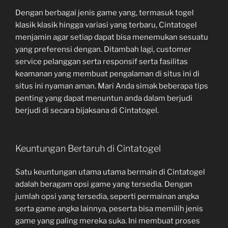
Dengan berbagai jenis game yang, termasuk togel
klasik klasik hingga variasi yang terbaru, Cintatogel
menjamin agar setiap dapat bisa menemukan sesuatu
yang preferensi dengan. Ditambah lagi, customer
service pelanggan serta responsif serta fasilitas
keamanan yang membuat pengalaman di situs ini di
situs ini nyaman aman. Mari Anda simak beberapa tips
penting yang dapat menuntun anda dalam berjudi
berjudi di secara bijaksana di Cintatogel.
Keuntungan Bertaruh di Cintatogel
Satu keuntungan utama utama bermain di Cintatogel
adalah beragam opsi game yang tersedia. Dengan
jumlah opsi yang tersedia, seperti permainan angka
serta game angka lainnya, peserta bisa memilih jenis
game yang paling mereka suka. Ini membuat proses