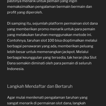
pastinya menarik untuk pemain yang ingin
memaksimalkan pengalaman bermain bermain dan
profit yang diperoleh.
Di samping itu, sejumlah platform permainan slot dana
yang memberikan promo menarik untuk para pemain
yang melakukan taruhan menggunakan metode ini.
Contohnya, taruhan slot 100 bisa dioptimalkan melalui
berbagai penawaran yang ada, memberikan peluang
lebih besar untuk memenangkan jackpot. Melalui
berbagai keunggulan yang tersedia, tak heran jika Slot
Dana semakin diminati oleh para pemain di seluruh
Indonesia.
Langkah Mendaftar dan Bertaruh
Agar mulai menikmati pengalaman taruhan yang
sangat menarik di permainan slot dana, langkah