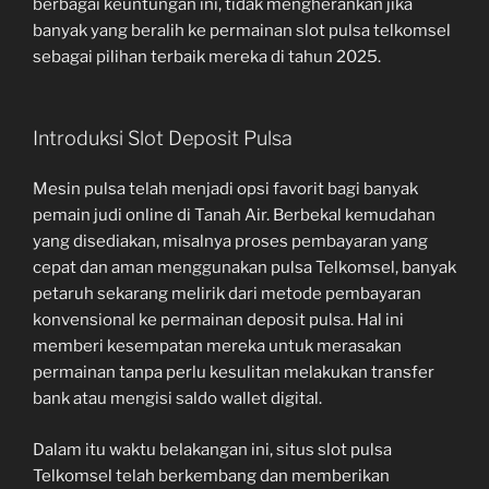
berbagai keuntungan ini, tidak mengherankan jika
banyak yang beralih ke permainan slot pulsa telkomsel
sebagai pilihan terbaik mereka di tahun 2025.
Introduksi Slot Deposit Pulsa
Mesin pulsa telah menjadi opsi favorit bagi banyak
pemain judi online di Tanah Air. Berbekal kemudahan
yang disediakan, misalnya proses pembayaran yang
cepat dan aman menggunakan pulsa Telkomsel, banyak
petaruh sekarang melirik dari metode pembayaran
konvensional ke permainan deposit pulsa. Hal ini
memberi kesempatan mereka untuk merasakan
permainan tanpa perlu kesulitan melakukan transfer
bank atau mengisi saldo wallet digital.
Dalam itu waktu belakangan ini, situs slot pulsa
Telkomsel telah berkembang dan memberikan