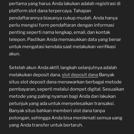
pertama yang harus Anda lakukan adalah registrasi di
platform slot dana terpercaya. Tahapan
pendaftarannya biasanya cukup mudah. Anda hanya
perlu mengisi form pendaftaran dengan informasi
penting seperti nama lengkap, email, dan kontak
telepon. Pastikan Anda memasukkan data yang benar
untuk mengatasi kendala saat melakukan verifikasi
akun.
Setelah akun Anda aktif, langkah selanjutnya adalah
melakukan deposit dana.
slot deposit dana
Banyak
situs slot deposit dana menawarkan berbagai metode
pembayaran, seperti melalui dompet digital. Sesuaikan
metode yang paling nyaman bagi Anda dan lakukan
petunjuk yang ada untuk menyelesaikan transaksi.
Banyak situs bahkan memberi slot dana tanpa
potongan, sehingga Anda bisa menikmati semua uang
yang Anda transfer untuk bertaruh.