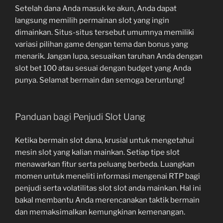
Setelah dana Anda masuk ke akun, Anda dapat
langsung memilih permainan slot yang ingin
dimainkan. Situs-situs tersebut umumnya memiliki
variasi pilihan game dengan tema dan bonus yang
menarik. Jangan lupa, sesuaikan taruhan Anda dengan
slot bet 100 atau sesuai dengan budget yang Anda
punya. Selamat bermain dan semoga beruntung!
Panduan bagi Penjudi Slot Uang
Ketika bermain slot dana, krusial untuk mengetahui
mesin slot yang kalian mainkan. Setiap tipe slot
menawarkan fitur serta peluang berbeda. Luangkan
momen untuk meneliti informasi mengenai RTP bagi
penjudi serta volatilitas slot slot anda mainkan. Hal ini
bakal membantu Anda merencanakan taktik bermain
dan memaksimalkan kemungkinan kemenangan.