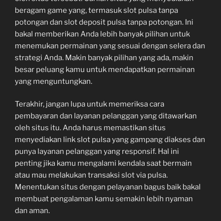
beragam game yang, termasuk slot pulsa tanpa
potongan dan slot deposit pulsa tanpa potongan. Ini
bakal memberikan Anda lebih banyak pilihan untuk
menemukan permainan yang sesuai dengan selera dan
strategi Anda. Makin banyak pilihan yang ada, makin
besar peluang kamu untuk mendapatkan permainan
yang menguntungkan.
Terakhir, jangan lupa untuk memeriksa cara
pembayaran dan layanan pelanggan yang ditawarkan
oleh situs itu. Anda harus memastikan situs
menyediakan link slot pulsa yang gampang diakses dan
punya layanan pelanggan yang responsif. Hal ini
penting jika kamu mengalami kendala saat bermain
atau mau melakukan transaksi slot via pulsa.
Menentukan situs dengan pelayanan bagus baik bakal
membuat pengalaman kamu semakin lebih nyaman
dan aman.