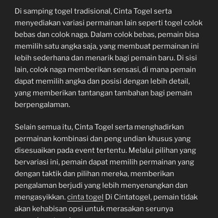
Di samping togel tradisional, Cinta Togel serta
menyediakan variasi permainan lain seperti togel colok
bebas dan colok naga. Dalam colok bebas, pemain bisa
memilih satu angka saja, yang membuat permainan ini
lebih sederhana dan menarik bagi pemain baru. Di sisi
lain, colok naga memberikan sensasi, di mana pemain
dapat memilih angka dan posisi dengan lebih detail,
yang memberikan tantangan tambahan bagi pemain
berpengalaman.
Selain semua itu, Cinta Togel serta menghadirkan
permainan kombinasi dan peng undian khusus yang
disesuaikan pada event tertentu. Melalui pilihan yang
bervariasi ini, pemain dapat memilih permainan yang
dengan taktik dan pilihan mereka, memberikan
pengalaman berjudi yang lebih menyenangkan dan
mengasyikkan.
cinta togel
Di Cintatogel, pemain tidak
akan kehabisan opsi untuk merasakan serunya