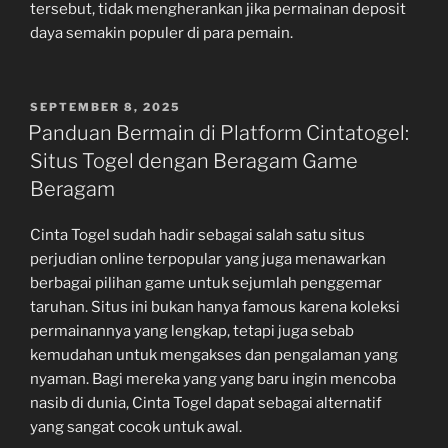
tersebut, tidak mengherankan jika permainan deposit
daya semakin populer di para pemain.
POSTED
SEPTEMBER 8, 2025
ON
Panduan Bermain di Platform Cintatogel:
Situs Togel dengan Beragam Game
Beragam
Cinta Togel sudah hadir sebagai salah satu situs
perjudian online terpopular yang juga menawarkan
berbagai pilihan game untuk sejumlah penggemar
taruhan. Situs ini bukan hanya famous karena koleksi
permainannya yang lengkap, tetapi juga sebab
kemudahan untuk mengakses dan pengalaman yang
nyaman. Bagi mereka yang yang baru ingin mencoba
nasib di dunia, Cinta Togel dapat sebagai alternatif
yang sangat cocok untuk awal.