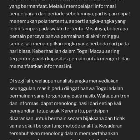
yang bermanfaat. Melalui mempelajari informasi
pengeluaran dari periode sebelumnya, partisipan dapat
menemukan pola tertentu, seperti angka-angka yang
lebih tampak pada waktu tertentu. Misalnya, beberapa
pemain percaya bahwa permainan di akhir minggu
sering kali menampilkan angka yang berbeda dari pada
hari biasa. Keberhasilan dalam Togel Macau sering
tergantung pada kapasitas pemain untuk mengerti dan
memanfaatkan informasi ini.
Di segi lain, walaupun analisis angka menyediakan
keunggulan, masih perlu diingat bahwa Togel adalah
permainan yang tergantung pada nasib. Walaupun tren
dan informasi dapat menolong, hasil dari setiap kali
pengundian tetap acak. Karena itu, partisipan
disarankan untuk bermain secara bijaksana dan tidak
sama sekali bergantung metode analitis. Kesadaran
tersebut akan menolong dalam mempertahankan