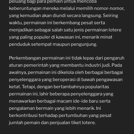
peluang bagi para pemain untuk mencoba
keberuntungan mereka melalui memilih nomor-nomor,
yang kemudian akan diundi secara langsung. Seiring
waktu, permainan ini berkembang pesat serta
menjadikan sebagai salah satu jenis permainan lotere
yang paling populer di kawasan ini, menarik minat
penduduk setempat maupun pengunjung.
Perkembangan permainan ini tidak lepas dari pengaruh
aturan pemerintah yang membantu industri judi. Pada
awalnya, permainan ini dikelola oleh berbagai berbagai
penyelenggara yang beroperasi di bawah pengawasan
ketat. Tetapi, dengan bertambahnya popularitas
permainan ini, lahir beberapa penyelenggara yang
menawarkan berbagai macam ide-ide baru serta
pengalaman bermain yang lebih menarik. Ini
berkontribusi terhadap pertumbuhan yang pesat
jumlah pemain dan penjualan tiket lotere.