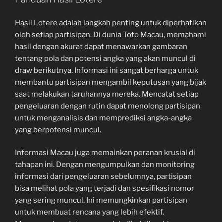
Hasil Lotere adalah langkah penting untuk diperhatikan
oleh setiap partisipan. Di dunia Toto Macau, memahami
hasil dengan akurat dapat menawarkan gambaran
tentang pola dan potensi angka yang akan muncul di
draw berikutnya. Informasi ini sangat berharga untuk
membantu partisipan mengambil keputusan yang bijak
saat melakukan taruhannya mereka. Mencatat setiap
pengeluaran dengan rutin dapat menolong partisipan
untuk menganalisis dan memprediksi angka-angka
yang berpotensi muncul.
Informasi Macau juga memainkan peranan krusial di
tahapan ini. Dengan mengumpulkan dan monitoring
informasi dari pengeluaran sebelumnya, partisipan
bisa melihat pola yang terjadi dan spesifikasi nomor
yang sering muncul. Ini memungkinkan partisipan
untuk membuat rencana yang lebih efektif.