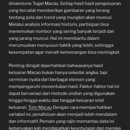
dinamisme Togel Macau. Setiap hasil hasil pengeluaran
yang tercatat memberikan gambaran yang terang
tentang pola dan trend yang mungkin akan muncul.
Melalui analisis informasi historis, partisipan bisa
menemukan nombor yang sering banyak terjadi dan
yang jarang muncul. Hal ini membantu dalam
merumuskan menyusun taktik yang lebih, sehingga
kesempatan agar meraih kemenangan bisa meningkat.
Penting diingat diperhatikan bahwasanya hasil
keluaran Macao bukan hanya sekedar angka, tapi
cerminan nyata dari berbagai elemen yang
mempengaruhi menentukan hasil. Faktor-faktor hal ini
dapat bervariasi dari metode undian yang digunakan
hingga hingga waktu dan tanggal keluaran istel
keluaran.
Toto Macau
Dengan cara memperhatikan
variabel ini, penalisisan akan menjadi lebih mendalam
dan informatif. Pemain yang rajin memantau data ini
kebanyakan kali mendapatkan keuntungan dari mereka