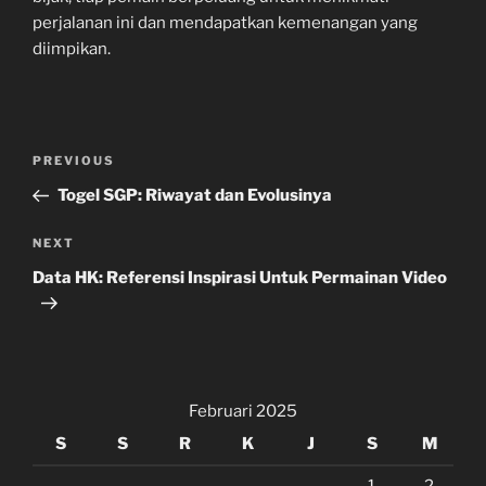
perjalanan ini dan mendapatkan kemenangan yang
diimpikan.
Navigasi
Previous
PREVIOUS
pos
Post
Togel SGP: Riwayat dan Evolusinya
Next
NEXT
Post
Data HK: Referensi Inspirasi Untuk Permainan Video
Februari 2025
S
S
R
K
J
S
M
1
2