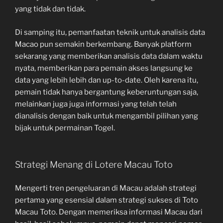
yang tidak dan tidak.
Di samping itu, pemanfaatan teknik untuk analisis data
Macao pun semakin berkembang. Banyak platform
sekarang yang memberikan analisis data dalam waktu
nyata, memberikan para pemain akses langsung ke
data yang lebih lebih dan up-to-date. Oleh karena itu,
pemain tidak hanya bergantung keberuntungan saja,
melainkan juga juga informasi yang telah telah
dianalisis dengan baik untuk mengambil pilihan yang
bijak untuk permainan Togel.
Strategi Menang di Lotere Macau Toto
Mengerti tren pengeluaran di Macau adalah strategi
pertama yang esensial dalam strategi sukses di Toto
Macau Toto. Dengan memeriksa informasi Macau dari