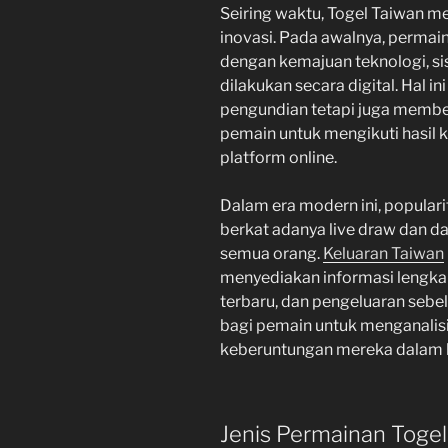
Seiring waktu, Togel Taiwan 
inovasi. Pada awalnya, permai
dengan kemajuan teknologi, si
dilakukan secara digital. Hal i
pengundian tetapi juga memb
pemain untuk mengikuti hasil k
platform online.
Dalam era modern ini, popular
berkat adanya live draw dan da
semua orang.
Keluaran Taiwan
menyediakan informasi lengka
terbaru, dan pengeluaran seb
bagi pemain untuk menganalis
keberuntungan mereka dalam b
Jenis Permainan Togel