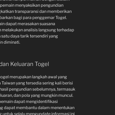
 pemain menyaksikan pengundian
ngkatkan transparansi dan memberikan
arkan bagi para penggemar Togel.
ain dapat merasakan suasana
n melakukan analisis langsung terhadap
h satu daya tarik tersendiri yang
 diminati.
an Keluaran Togel
togel merupakan langkah awal yang
Taiwan yang tersedia sering kali berisi
 hasil pengundian sebelumnya, termasuk
eluaran, dan pola yang mungkin muncul.
 pemain dapat mengidentifikasi
ang dapat membantu dalam menentukan
ng untuk selalu mengupdate informasi ini