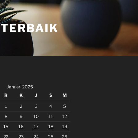
 TERBAIK
Januari 2025
R
K
J
S
M
1
2
3
4
5
8
9
10
11
12
15
16
17
18
19
22
23
24
25
26