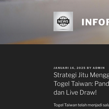
Skip
to
content
INFO
POSTED
JANUARI 16, 2025
BY
ADMIN
ON
Strategi Jitu Meng
Togel Taiwan: Pan
dan Live Draw!
Togel Taiwan telah menjadi sal