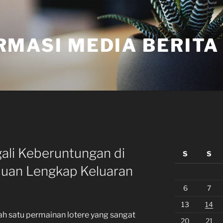
RMASI MEDIA BERITA
gali Keberuntungan di
S
S
duan Lengkap Keluaran
6
7
13
14
ah satu permainan lotere yang sangat
20
21