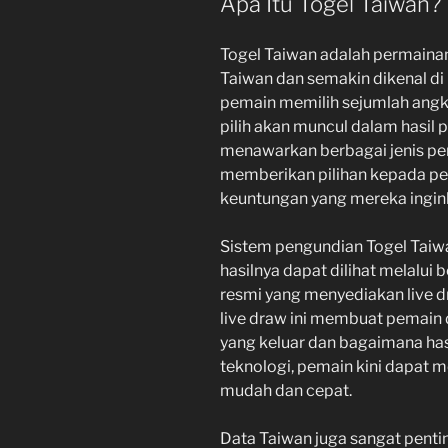
Apa Itu Togel Taiwan?
Togel Taiwan adalah permainan
Taiwan dan semakin dikenal di
pemain memilih sejumlah ang
pilih akan muncul dalam hasil 
menawarkan berbagai jenis per
memberikan pilihan kepada pem
keuntungan yang mereka ingin
Sistem pengundian Togel Taiwa
hasilnya dapat dilihat melalui
resmi yang menyediakan live 
live draw ini membuat pemain
yang keluar dan bagaimana ha
teknologi, pemain kini dapat 
mudah dan cepat.
Data Taiwan juga sangat penti