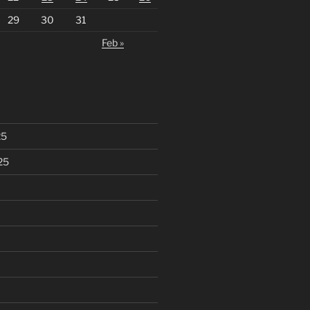
29
30
31
Feb »
25
25