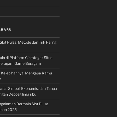
RBARU
Slot Pulsa: Metode dan Trik Paling
n di Platform Cintatogel: Situs
 Beragam Game Beragam
ta Kelebihannya: Mengapa Kamu
a
Dana: Simpel, Ekonomis, dan Tanpa
gan Deposit lima ribu
ngalaman Bermain Slot Pulsa
Tahun 2025