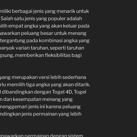
iliki berbagai jenis yang menarik untuk
Salah satu jenis yang populer adalah
ilih empat angka yang akan keluar pada
nawarkan peluang besar untuk menang
i tergantung pada kombinasi angka yang
 banyak varian taruhan, seperti taruhan
gsung, memberikan fleksibilitas bagi
D yang merupakan versi lebih sederhana
rlu memilih tiga angka yang akan ditarik.
l dibandingkan dengan Togel 4D, Togel
an dan kesempatan menang yang
enggemari jenis ini karena peluang
ndingkan jenis permainan yang lebih
 menawarkan permainan dengan sistem