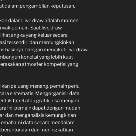
rat dalam pengambilan keputusan.
kan dalam live draw adalah momen
nyak pemain. Saat live draw
ihat angka yang keluar secara
sasi tersendiri dan memungkinkan
 hasilnya. Dengan mengikuti live draw
mbangun koneksi yang lebih kuat
erasakan atmosfer kompetisi yang
lkan peluang menang, pemain perlu
cara sistematis. Mengorganisir data
ntuk tabel atau grafik bisa menjadi
ara ini, pemain dapat dengan mudah
uar dan menganalisis kemungkinan
. Memahami data secara mendalam
keberuntungan dan meningkatkan