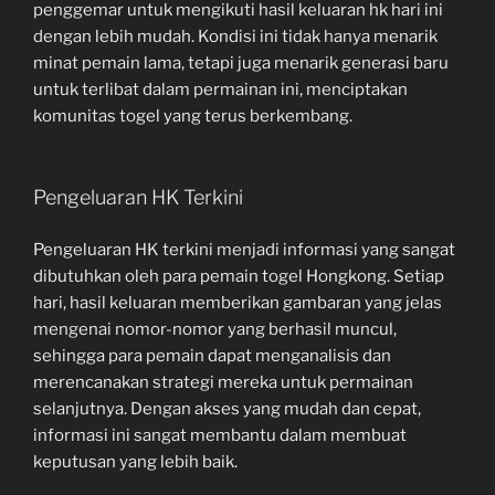
penggemar untuk mengikuti hasil keluaran hk hari ini
dengan lebih mudah. Kondisi ini tidak hanya menarik
minat pemain lama, tetapi juga menarik generasi baru
untuk terlibat dalam permainan ini, menciptakan
komunitas togel yang terus berkembang.
Pengeluaran HK Terkini
Pengeluaran HK terkini menjadi informasi yang sangat
dibutuhkan oleh para pemain togel Hongkong. Setiap
hari, hasil keluaran memberikan gambaran yang jelas
mengenai nomor-nomor yang berhasil muncul,
sehingga para pemain dapat menganalisis dan
merencanakan strategi mereka untuk permainan
selanjutnya. Dengan akses yang mudah dan cepat,
informasi ini sangat membantu dalam membuat
keputusan yang lebih baik.