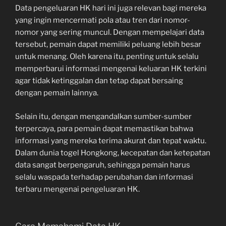
Data pengeluaran HK hari ini juga relevan bagi mereka
yang ingin mencermati pola atau tren dari nomor-
nomor yang sering muncul. Dengan mempelajari data
tersebut, pemain dapat memiliki peluang lebih besar
untuk menang. Oleh karena itu, penting untuk selalu
memperbarui informasi mengenai keluaran HK terkini
agar tidak ketinggalan dan tetap dapat bersaing
dengan pemain lainnya.
Selain itu, dengan mengandalkan sumber-sumber
terpercaya, para pemain dapat memastikan bahwa
informasi yang mereka terima akurat dan tepat waktu.
Dalam dunia togel Hongkong, kecepatan dan ketepatan
data sangat berpengaruh, sehingga pemain harus
selalu waspada terhadap perubahan dan informasi
terbaru mengenai pengeluaran HK.