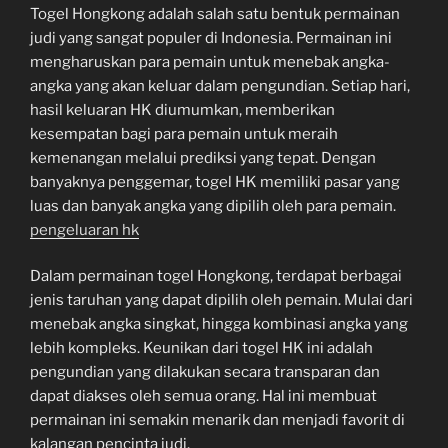
Togel Hongkong adalah salah satu bentuk permainan
judi yang sangat populer di Indonesia. Permainan ini
mengharuskan para pemain untuk menebak angka-
angka yang akan keluar dalam pengundian. Setiap hari,
hasil keluaran HK diumumkan, memberikan
kesempatan bagi para pemain untuk meraih
kemenangan melalui prediksi yang tepat. Dengan
banyaknya penggemar, togel HK memiliki pasar yang
luas dan banyak angka yang dipilih oleh para pemain.
pengeluaran hk
Dalam permainan togel Hongkong, terdapat berbagai
jenis taruhan yang dapat dipilih oleh pemain. Mulai dari
menebak angka singkat, hingga kombinasi angka yang
lebih kompleks. Keunikan dari togel HK ini adalah
pengundian yang dilakukan secara transparan dan
dapat diakses oleh semua orang. Hal ini membuat
permainan ini semakin menarik dan menjadi favorit di
kalangan pencinta judi.