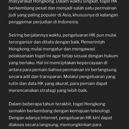
masyarakat Hongkong. Dalam waktu singkat, togel HK
berkembang pesat dan menjadi salah satu permainan
judi yang paling populer di Asia, khususnya di kalangan
penggemar perjudian di Indonesia.
Seiring berjalannya waktu, pengeluaran HK pun mulai
terorganisir dan ditata dengan baik. Pemerintah
Hongkong mulai mengatur dan mengawasi
pelaksanaan togel ini agar tetap sesuai dengan hukum
yang berlaku. Hal ini menciptakan kepercayaan di
antara para pemain bahwa permainan ini berlangsung
secara adil dan transparan. Melalui pengeluaran yang
rutin dan data HK yang akurat, para pemain dapat
merencanakan strategi yang lebih baik.
Dalam beberapa tahun terakhir, togel Hongkong
semakin berkembang dengan kemajuan teknologi.
Dengan adanya internet, pengeluaran HK kini dapat
diakses secara langsung, memungkinkan para