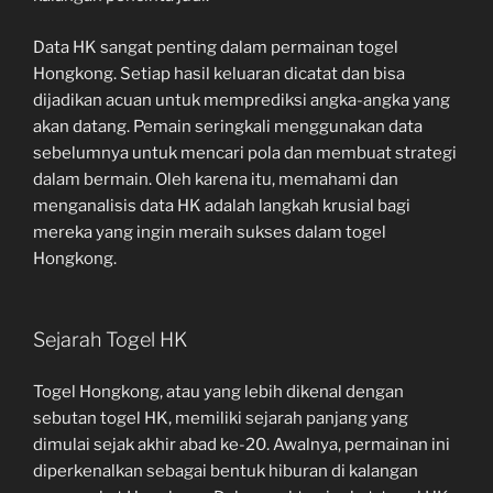
Data HK sangat penting dalam permainan togel
Hongkong. Setiap hasil keluaran dicatat dan bisa
dijadikan acuan untuk memprediksi angka-angka yang
akan datang. Pemain seringkali menggunakan data
sebelumnya untuk mencari pola dan membuat strategi
dalam bermain. Oleh karena itu, memahami dan
menganalisis data HK adalah langkah krusial bagi
mereka yang ingin meraih sukses dalam togel
Hongkong.
Sejarah Togel HK
Togel Hongkong, atau yang lebih dikenal dengan
sebutan togel HK, memiliki sejarah panjang yang
dimulai sejak akhir abad ke-20. Awalnya, permainan ini
diperkenalkan sebagai bentuk hiburan di kalangan