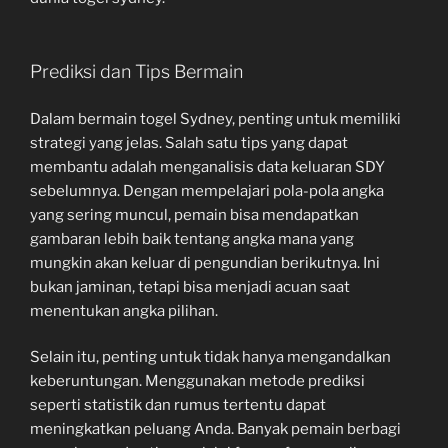
Prediksi dan Tips Bermain
Dalam bermain togel Sydney, penting untuk memiliki
strategi yang jelas. Salah satu tips yang dapat
membantu adalah menganalisis data keluaran SDY
sebelumnya. Dengan mempelajari pola-pola angka
yang sering muncul, pemain bisa mendapatkan
gambaran lebih baik tentang angka mana yang
mungkin akan keluar di pengundian berikutnya. Ini
bukan jaminan, tetapi bisa menjadi acuan saat
menentukan angka pilihan.
Selain itu, penting untuk tidak hanya mengandalkan
keberuntungan. Menggunakan metode prediksi
seperti statistik dan rumus tertentu dapat
meningkatkan peluang Anda. Banyak pemain berbagi