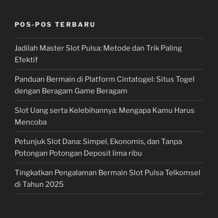
POS-POS TERBARU
Jadilah Master Slot Pulsa: Metode dan Trik Paling
Efektif
Panduan Bermain di Platform Cintatogel: Situs Togel
dengan Beragam Game Beragam
Slot Uang serta Kelebihannya: Mengapa Kamu Harus
Mencoba
Petunjuk Slot Dana: Simpel, Ekonomis, dan Tanpa
Potongan Potongan Deposit lima ribu
Tingkatkan Pengalaman Bermain Slot Pulsa Telkomsel
di Tahun 2025