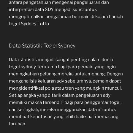
antara pengetahuan mengenai pengeluaran dan
interpretasi data SDY menjadi kunci untuk
mengoptimalkan pengalaman bermain di kolam hadiah
togel Sydney Lotto.
Data Statistik Togel Sydney
Data statistik menjadi sangat penting dalam dunia
togel sydney, terutama bagi para pemain yang ingin
meningkatkan peluang mereka untuk menang. Dengan
menganalisis keluaran sdy sebelumnya, pemain dapat
mengidentifikasi pola atau tren yang mungkin muncul.
Setiap angka yang ditarik dalam pengeluaran sdy
memiliki makna tersendiri bagi para penggemar togel,
dan seringkali, mereka menggunakan data ini untuk
membuat keputusan yang lebih baik saat memasang
taruhan.