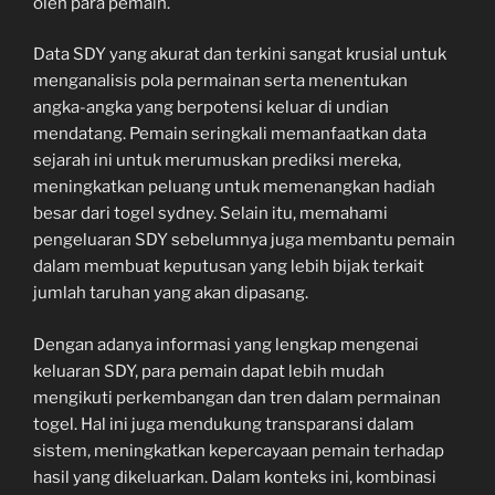
oleh para pemain.
Data SDY yang akurat dan terkini sangat krusial untuk
menganalisis pola permainan serta menentukan
angka-angka yang berpotensi keluar di undian
mendatang. Pemain seringkali memanfaatkan data
sejarah ini untuk merumuskan prediksi mereka,
meningkatkan peluang untuk memenangkan hadiah
besar dari togel sydney. Selain itu, memahami
pengeluaran SDY sebelumnya juga membantu pemain
dalam membuat keputusan yang lebih bijak terkait
jumlah taruhan yang akan dipasang.
Dengan adanya informasi yang lengkap mengenai
keluaran SDY, para pemain dapat lebih mudah
mengikuti perkembangan dan tren dalam permainan
togel. Hal ini juga mendukung transparansi dalam
sistem, meningkatkan kepercayaan pemain terhadap
hasil yang dikeluarkan. Dalam konteks ini, kombinasi