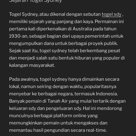
Togel Sydney, atau dikenal dengan sebutan
togel sdy
,
memiliki sejarah yang panjang dan kaya. Permainan ini
pertama kali diperkenalkan di Australia pada tahun
1930-an, sebagai bagian dari upaya pemerintah untuk
mengumpulkan dana untuk berbagai proyek publik.
Sejak saat itu, togel sydney telah berkembang pesat
dan menjadi salah satu bentuk hiburan yang populer di
kalangan masyarakat.
Pada awalnya, togel sydney hanya dimainkan secara
lokal, namun seiring dengan waktu, popularitasnya
menyebar ke berbagai negara, termasuk Indonesia.
Banyak pemain di Tanah Air yang mulai tertarik dengan
keluaran sdy dan pengeluaran sdy. Hal ini mendorong
munculnya berbagai platform online yang
memungkinkan pemain untuk mengakses dan
memantau hasil pengundian secara real-time.