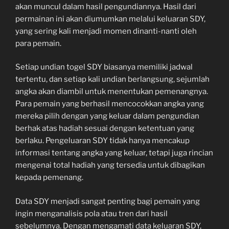
akan muncul dalam hasil pengundiannya. Hasil dari
permainan ini akan diumumkan melalui keluaran SDY,
yang sering kali menjadi momen dinanti-nanti oleh
para pemain.
Setiap undian togel SDY biasanya memiliki jadwal
tertentu, dan setiap kali undian berlangsung, sejumlah
angka akan diambil untuk menentukan pemenangnya.
Para pemain yang berhasil mencocokkan angka yang
mereka pilih dengan yang keluar dalam pengundian
berhak atas hadiah sesuai dengan ketentuan yang
berlaku. Pengeluaran SDY tidak hanya mencakup
informasi tentang angka yang keluar, tetapi juga rincian
mengenai total hadiah yang tersedia untuk dibagikan
kepada pemenang.
Data SDY menjadi sangat penting bagi pemain yang
ingin menganalisis pola atau tren dari hasil
sebelumnya. Dengan mengamati data keluaran SDY,