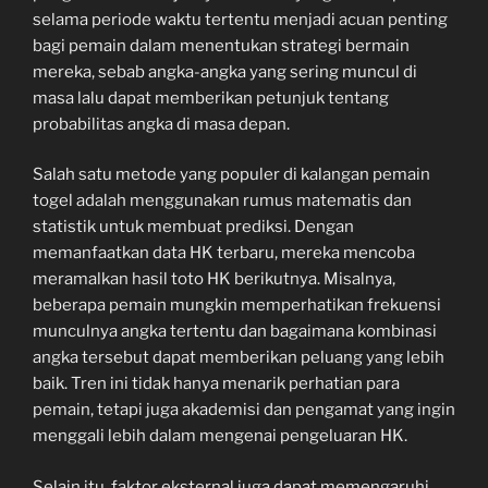
selama periode waktu tertentu menjadi acuan penting
bagi pemain dalam menentukan strategi bermain
mereka, sebab angka-angka yang sering muncul di
masa lalu dapat memberikan petunjuk tentang
probabilitas angka di masa depan.
Salah satu metode yang populer di kalangan pemain
togel adalah menggunakan rumus matematis dan
statistik untuk membuat prediksi. Dengan
memanfaatkan data HK terbaru, mereka mencoba
meramalkan hasil toto HK berikutnya. Misalnya,
beberapa pemain mungkin memperhatikan frekuensi
munculnya angka tertentu dan bagaimana kombinasi
angka tersebut dapat memberikan peluang yang lebih
baik. Tren ini tidak hanya menarik perhatian para
pemain, tetapi juga akademisi dan pengamat yang ingin
menggali lebih dalam mengenai pengeluaran HK.
Selain itu, faktor eksternal juga dapat memengaruhi