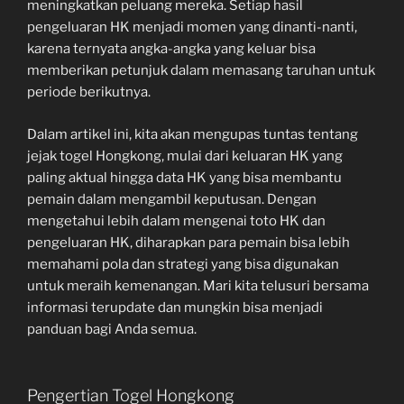
meningkatkan peluang mereka. Setiap hasil
pengeluaran HK menjadi momen yang dinanti-nanti,
karena ternyata angka-angka yang keluar bisa
memberikan petunjuk dalam memasang taruhan untuk
periode berikutnya.
Dalam artikel ini, kita akan mengupas tuntas tentang
jejak togel Hongkong, mulai dari keluaran HK yang
paling aktual hingga data HK yang bisa membantu
pemain dalam mengambil keputusan. Dengan
mengetahui lebih dalam mengenai toto HK dan
pengeluaran HK, diharapkan para pemain bisa lebih
memahami pola dan strategi yang bisa digunakan
untuk meraih kemenangan. Mari kita telusuri bersama
informasi terupdate dan mungkin bisa menjadi
panduan bagi Anda semua.
Pengertian Togel Hongkong