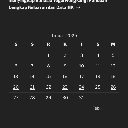
Menyingkap Rahasia Togel Hongkong: Panduan
Lengkap Keluaran dan Data HK
Januari 2025
S
S
R
K
J
S
M
1
2
3
4
5
6
7
8
9
10
11
12
13
14
15
16
17
18
19
20
21
22
23
24
25
26
27
28
29
30
31
Feb »