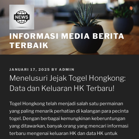
Skip
to
content
INFORMASI MEDIA BERITA
TERBAIK
POSTED
JANUARI 17, 2025
BY
ADMIN
ON
Menelusuri Jejak Togel Hongkong:
Data dan Keluaran HK Terbaru!
Togel Hongkong telah menjadi salah satu permainan
yang paling menarik perhatian di kalangan para pecinta
togel. Dengan berbagai kemungkinan keberuntungan
yang ditawarkan, banyak orang yang mencari informasi
terbaru mengenai keluaran HK dan data HK untuk