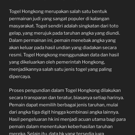
Togel Hongkong merupakan salah satu bentuk
permainan judi yang sangat populer di kalangan
masyarakat. Togel sendiri adalah singkatan dari toto
gelap, yang merujuk pada taruhan angka yang diundi.
Dalam permainan ini, pemain menebak angka yang
akan keluar pada hasil undian yang diadakan secara
resmi. Togel Hongkong menggunakan data dan hasil
yang dikeluarkan oleh pemerintah Hongkong,
menjadikannya salah satu jenis togel yang paling
dipercaya.
Proses pengundian dalam Togel Hongkong dilakukan
secara transparan dan teratur, biasanya setiap harinya.
Pemain dapat memilih berbagai jenis taruhan, mulai
dari angka tiga digit hingga kombinasi angka lainnya.
Hasil pengeluaran hk ini menjadi acuan utama bagi para
pemain dalam menentukan keberhasilan taruhan
mereka. Selain itu, data hk yang tersedia juga