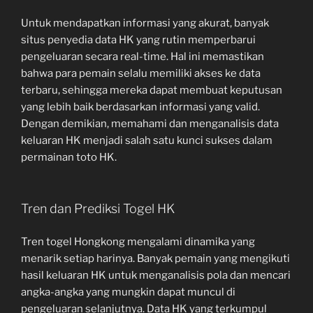
Untuk mendapatkan informasi yang akurat, banyak
situs penyedia data HK yang rutin memperbarui
pengeluaran secara real-time. Hal ini memastikan
bahwa para pemain selalu memiliki akses ke data
terbaru, sehingga mereka dapat membuat keputusan
yang lebih baik berdasarkan informasi yang valid.
Dengan demikian, memahami dan menganalisis data
keluaran HK menjadi salah satu kunci sukses dalam
permainan toto HK.
Tren dan Prediksi Togel HK
Tren togel Hongkong mengalami dinamika yang
menarik setiap harinya. Banyak pemain yang mengikuti
hasil keluaran HK untuk menganalisis pola dan mencari
angka-angka yang mungkin dapat muncul di
pengeluaran selanjutnya. Data HK yang terkumpul